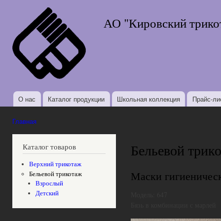
Пер
ос
АО "Кировский трико
со
О нас
Каталог продукции
Школьная коллекция
Прайс-ли
Главное меню
Главная
Вы здесь
Бельевой трик
Каталог товаров
Верхний трикотаж
Маски гигиеничес
Бельевой трикотаж
Взрослый
Детский
Модель:
647
Бязь в комбинации с марлей