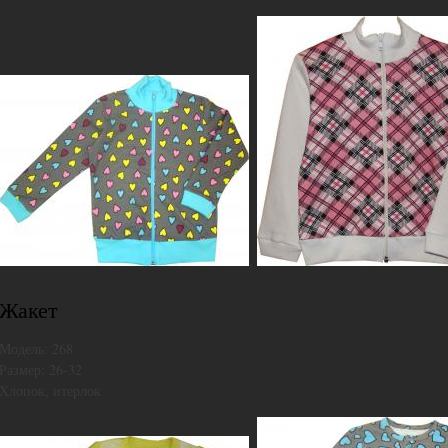
,
Жакет
Модель:
268
Размер: 26-32
Хлопок, итерлок