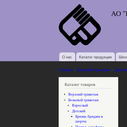
АО "
О нас
Каталог продукции
Школ
Главное меню
Главная
»
Бельевой трикотаж
»
Детски
Вы здесь
Каталог товаров
Верхний трикотаж
Бельевой трикотаж
Взрослый
Детский
Брюки, бриджи и
шорты
Платья, сарафаны,