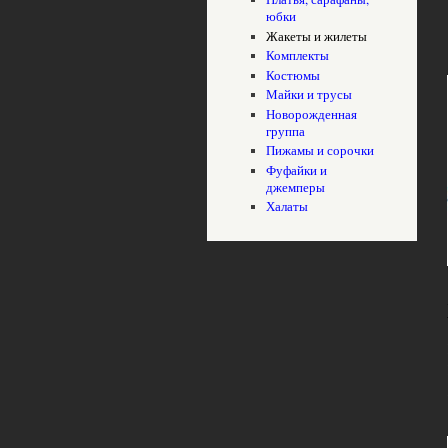
юбки
Жакеты и жилеты
Комплекты
Костюмы
Майки и трусы
Новорожденная
группа
Пижамы и сорочки
Фуфайки и
джемперы
Халаты