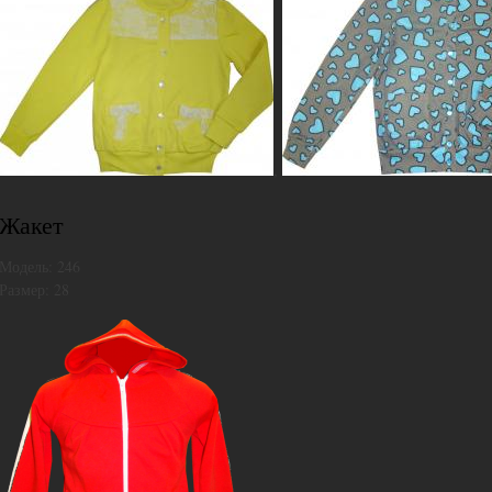
,
Жакет
Модель:
246
Размер: 28